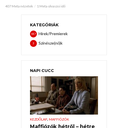
407 Meta nézetek
1 Meta olvasási idő
KATEGÓRIÁK
Hírek/Premierek
187
Színésze(nő)k
3
NAPI CUCC
,
KEZDŐLAP
MAFFIÓZÓK
Maffiózók hétről – hétre