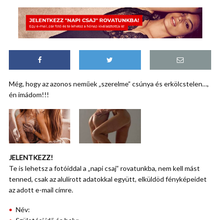
Még, hogy az azonos neműek „szerelme” csúnya és erkölcstelen…,
én imádom!!!
JELENTKEZZ!
Te is lehetsz a fotóiddal a „napi csaj” rovatunkba, nem kell mást
tenned, csak az alulírott adatokkal együtt, elküldöd fényképeidet
az adott e-mail címre.
Név: