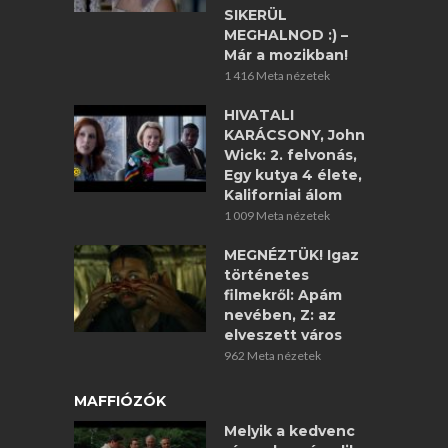
SIKERÜL
MEGHALNOD :) –
Már a mozikban!
1 416 Meta nézetek
HIVATALI
KARÁCSONY, John
Wick: 2. felvonás,
Egy kutya 4 élete,
Kaliforniai álom
1 009 Meta nézetek
MEGNÉZTÜK! Igaz
történetes
filmekről: Apám
nevében, Z: az
elveszett város
962 Meta nézetek
MAFFIÓZÓK
Melyik a kedvenc