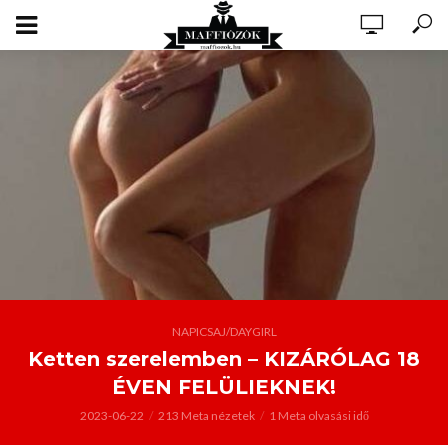
NAPICSAJ/DAYGIRL
Ketten szerelemben – KIZÁRÓLAG 18
ÉVEN FELÜLIEKNEK!
2023-06-22
213 Meta nézetek
1 Meta olvasási idő