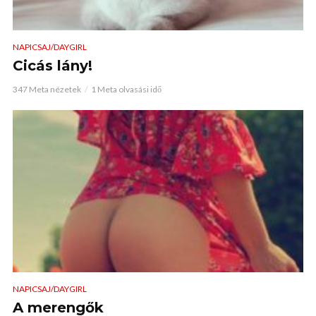
NAPICSAJ/DAYGIRL
Cicás lány!
347 Meta nézetek
1 Meta olvasási idő
NAPICSAJ/DAYGIRL
A merengők