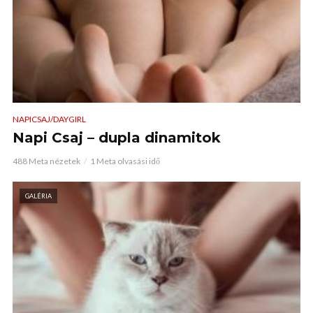
NAPICSAJ/DAYGIRL
Napi Csaj – dupla dinamitok
488 Meta nézetek
1 Meta olvasási idő
GALÉRIA