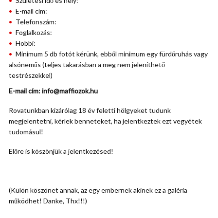
Születési idő és hely:
E-mail cím:
Telefonszám:
Foglalkozás:
Hobbi:
Minimum 5 db fotót kérünk, ebből minimum egy fürdőruhás vagy
alsóneműs (teljes takarásban a meg nem jeleníthető
testrészekkel)
E-mail cím: info@maffiozok.hu
Rovatunkban kizárólag 18 év feletti hölgyeket tudunk
megjelentetni, kérlek benneteket, ha jelentkeztek ezt vegyétek
tudomásul!
Előre is köszönjük a jelentkezésed!
(Külön köszönet annak, az egy embernek akinek ez a galéria
működhet! Danke, Thx!!!)