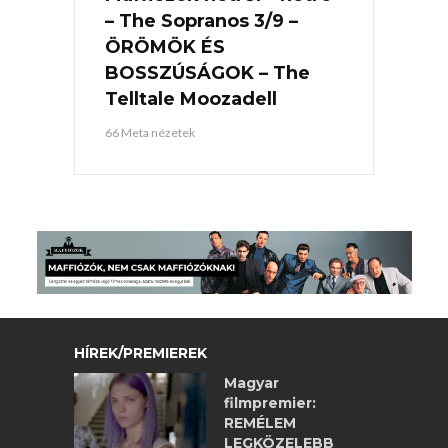
– The Sopranos 3/9 –
ÖRÖMÖK ÉS
BOSSZÚSÁGOK – The
Telltale Moozadell
66 Meta nézetek
HÍREK/PREMIEREK
Magyar
filmpremier:
REMÉLEM
LEGKÖZELEBB