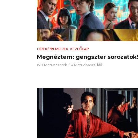
,
HÍREK/PREMIEREK
KEZDŐLAP
Megnéztem: gengszter sorozatok
861 Meta nézetek
4 Meta olvasási idő