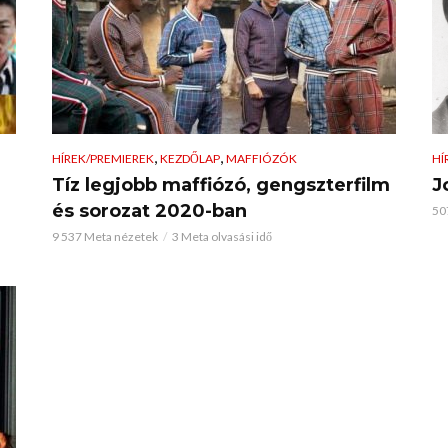
,
,
HÍREK/PREMIEREK
KEZDŐLAP
MAFFIÓZÓK
HÍ
!
Tíz legjobb maffiózó, gengszterfilm
J
és sorozat 2020-ban
50
9 537 Meta nézetek
3 Meta olvasási idő