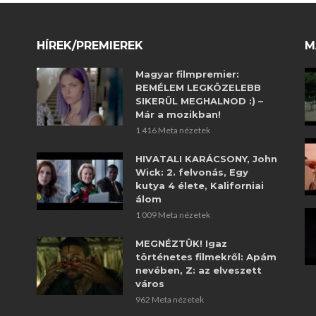
HÍREK/PREMIEREK
M
Magyar filmpremier:
REMÉLEM LEGKÖZELEBB
SIKERÜL MEGHALNOD :) –
Már a mozikban!
1 416 Meta nézetek
HIVATALI KARÁCSONY, John
Wick: 2. felvonás, Egy
kutya 4 élete, Kaliforniai
álom
1 009 Meta nézetek
MEGNÉZTÜK! Igaz
történetes filmekről: Apám
nevében, Z: az elveszett
város
962 Meta nézetek