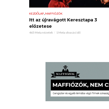
,
KEZDŐLAP
MAFFIÓZÓK
Itt az újravágott Keresztapa 3
előzetese
465 Meta nézetek
1 Meta olvasási idő