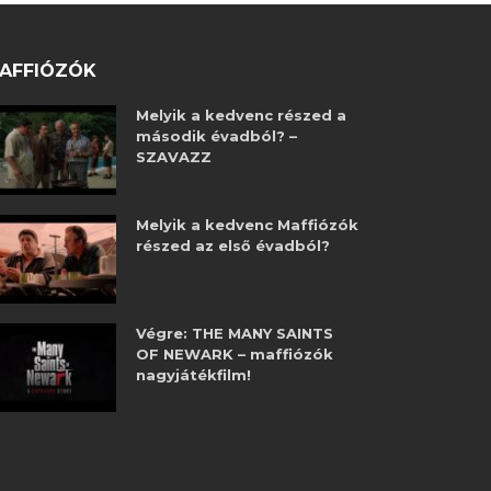
AFFIÓZÓK
Melyik a kedvenc részed a
második évadból? –
SZAVAZZ
Melyik a kedvenc Maffiózók
részed az első évadból?
Végre: THE MANY SAINTS
OF NEWARK – maffiózók
nagyjátékfilm!