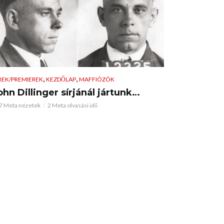
,
,
REK/PREMIEREK
KEZDŐLAP
MAFFIÓZÓK
ohn Dillinger sírjánál jártunk…
7 Meta nézetek
2 Meta olvasási idő