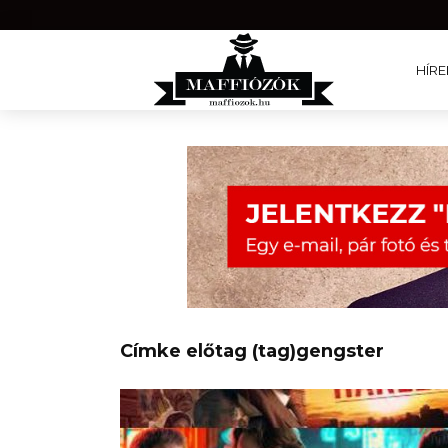
HÍRE
Címke előtag (tag)gengster