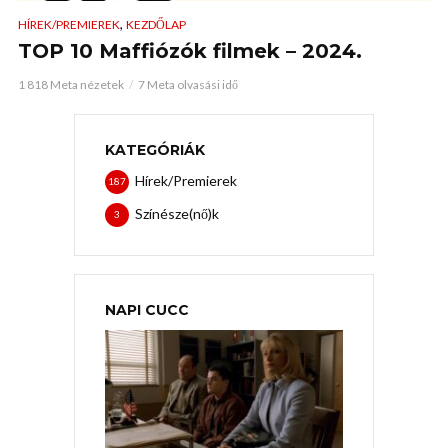
,
HÍREK/PREMIEREK
KEZDŐLAP
TOP 10 Maffiózók filmek – 2024.
1 818 Meta nézetek
7 Meta olvasási idő
KATEGÓRIÁK
Hírek/Premierek
187
Színésze(nő)k
3
NAPI CUCC