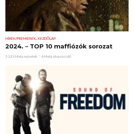
,
HÍREK/PREMIEREK
KEZDŐLAP
2024. – TOP 10 maffiózók sorozat
5 223 Meta nézetek
6 Meta olvasási idő