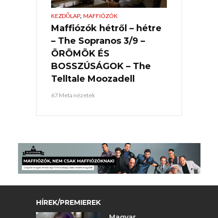
,
KEZDŐLAP
MAFFIÓZÓK
Maffiózók hétről – hétre
– The Sopranos 3/9 –
ÖRÖMÖK ÉS
BOSSZÚSÁGOK – The
Telltale Moozadell
67 Meta nézetek
HÍREK/PREMIEREK
Magyar