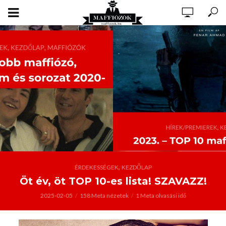
,
ÉRDEKESSÉGEK
KEZDŐLAP
Öt év, öt TOP 10-es lista! SZAVAZZ!
2025-02-05
158 Meta nézetek
1 Meta olvasási idő