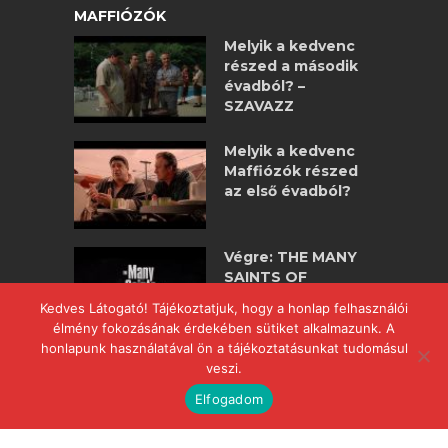
MAFFIÓZÓK
Melyik a kedvenc
részed a második
évadból? –
SZAVAZZ
Melyik a kedvenc
Maffiózók részed
az első évadból?
Végre: THE MANY
SAINTS OF
NEWARK –
Kedves Látogató! Tájékoztatjuk, hogy a honlap felhasználói
maffiózók
élmény fokozásának érdekében sütiket alkalmazunk. A
nagyjátékfilm!
honlapunk használatával ön a tájékoztatásunkat tudomásul
veszi.
Elfogadom
COPYRIGHT © 2017 POWERED BY
WWW.MAFFIOZOK.HU
.