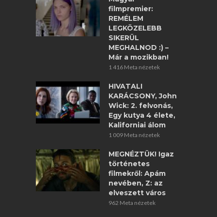
filmpremier:
REMÉLEM
LEGKÖZELEBB
SIKERÜL
MEGHALNOD :) –
Már a mozikban!
1 416 Meta nézetek
HIVATALI
KARÁCSONY, John
Wick: 2. felvonás,
Egy kutya 4 élete,
Kaliforniai álom
1 009 Meta nézetek
MEGNÉZTÜK! Igaz
történetes
filmekről: Apám
nevében, Z: az
elveszett város
962 Meta nézetek